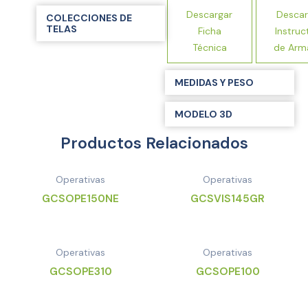
Descargar
Descar
COLECCIONES DE
TELAS
Ficha
Instruc
Técnica
de Arm
MEDIDAS Y PESO
MODELO 3D
Productos Relacionados
Operativas
Operativas
GCSOPE150NE
GCSVIS145GR
Operativas
Operativas
GCSOPE310
GCSOPE100