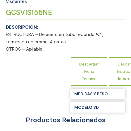
Visitantes
GCSVIS155NE
ESTRUCTURA – De acero en tubo redondo ¾” ,
terminada en cromo, 4 patas.
OTROS – Apilable.
Descargar
Descar
Ficha
Instruc
Técnica
de Arm
MEDIDAS Y PESO
MODELO 3D
Productos Relacionados